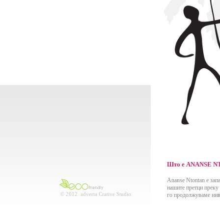
Што е ANANSE 
Ananse Ntontan е зап
нашите претци преку 
© 2012 adverta Crative Studio
го продолжуваме нив